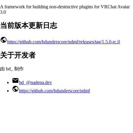
A framework for building non-destructive plugins for VRChat Avatar
3.0
当前版本更新日志
https://github.com/bdunderscore/ndmf/releases/tag/1.5.0-rc.0
关于开发者
由 bd_ 制作
bd_@nadena.dev
https://github.com/bdunderscore/ndmf