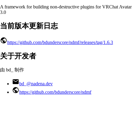
A framework for building non-destructive plugins for VRChat Avatar
3.0
当前版本更新日志
https://github.com/bdunderscore/ndmf/releases/tag/1.6.3
关于开发者
由 bd_ 制作
bd_@nadena.dev
https://github.com/bdunderscore/ndmf