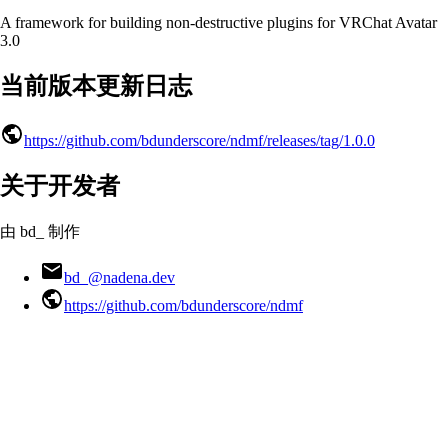
A framework for building non-destructive plugins for VRChat Avatar
3.0
当前版本更新日志
https://github.com/bdunderscore/ndmf/releases/tag/1.0.0
关于开发者
由 bd_ 制作
bd_@nadena.dev
https://github.com/bdunderscore/ndmf