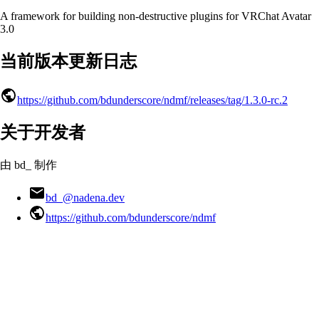
A framework for building non-destructive plugins for VRChat Avatar
3.0
当前版本更新日志
https://github.com/bdunderscore/ndmf/releases/tag/1.3.0-rc.2
关于开发者
由 bd_ 制作
bd_@nadena.dev
https://github.com/bdunderscore/ndmf