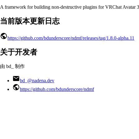
A framework for building non-destructive plugins for VRChat Avatar 3
当前版本更新日志
https://github.com/bdunderscore/ndmf/releases/tag/1.8.0-alpha.11
关于开发者
由 bd_ 制作
bd_@nadena.dev
https://github.com/bdunderscore/ndmf