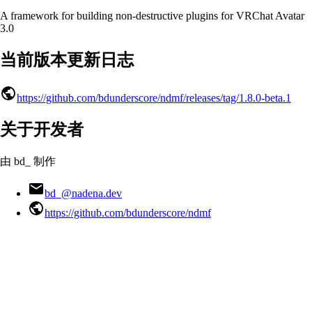
A framework for building non-destructive plugins for VRChat Avatar
3.0
当前版本更新日志
https://github.com/bdunderscore/ndmf/releases/tag/1.8.0-beta.1
关于开发者
由 bd_ 制作
bd_@nadena.dev
https://github.com/bdunderscore/ndmf