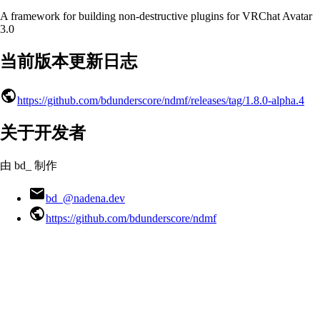
A framework for building non-destructive plugins for VRChat Avatar
3.0
当前版本更新日志
https://github.com/bdunderscore/ndmf/releases/tag/1.8.0-alpha.4
关于开发者
由 bd_ 制作
bd_@nadena.dev
https://github.com/bdunderscore/ndmf