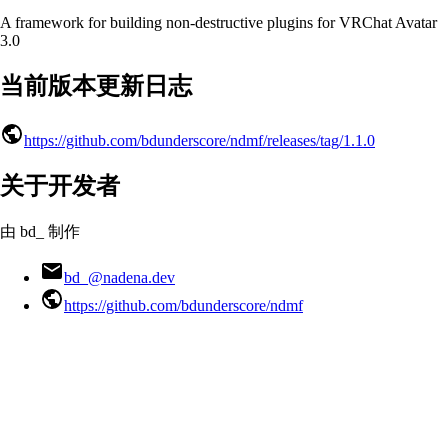
A framework for building non-destructive plugins for VRChat Avatar
3.0
当前版本更新日志
https://github.com/bdunderscore/ndmf/releases/tag/1.1.0
关于开发者
由 bd_ 制作
bd_@nadena.dev
https://github.com/bdunderscore/ndmf