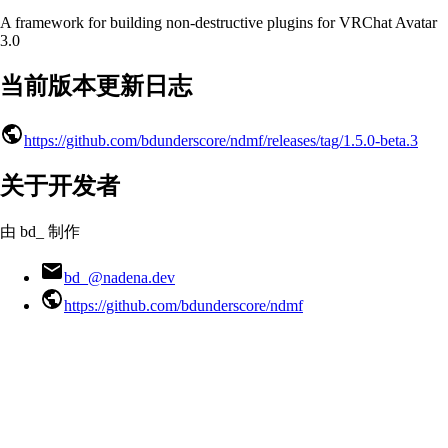
A framework for building non-destructive plugins for VRChat Avatar
3.0
当前版本更新日志
https://github.com/bdunderscore/ndmf/releases/tag/1.5.0-beta.3
关于开发者
由 bd_ 制作
bd_@nadena.dev
https://github.com/bdunderscore/ndmf