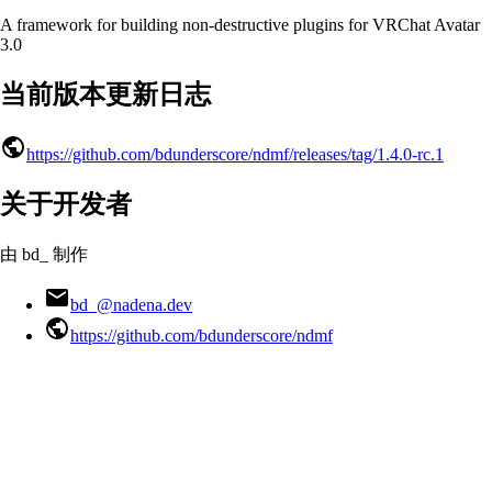
A framework for building non-destructive plugins for VRChat Avatar
3.0
当前版本更新日志
https://github.com/bdunderscore/ndmf/releases/tag/1.4.0-rc.1
关于开发者
由 bd_ 制作
bd_@nadena.dev
https://github.com/bdunderscore/ndmf