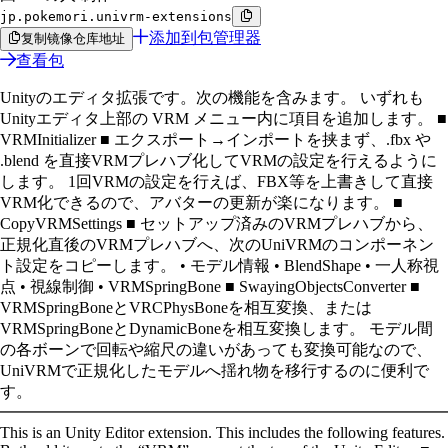
jp.pokemori.univrm-extensions
添加到包管理器
复制镜像仓库地址
查看包
Unityのエディタ拡張です。次の機能を含みます。 いずれも
Unityエディタ上部の VRM メニュー内に項目を追加します。 ■
VRMInitializer ■ エクスポート→インポートを挟まず、.fbx や
.blend を直接VRMプレハブ化してVRMの設定を行えるように
します。 1回VRMの設定を行えば、FBX等を上書きして直接
VRM化できるので、アバターの更新が楽になります。 ■
CopyVRMSettings ■ セットアップ済みのVRMプレハブから、
正規化直後のVRMプレハブへ、次のUniVRMのコンポーネン
ト設定をコピーします。 • モデル情報 • BlendShape • 一人称視
点 • 視線制御 • VRMSpringBone ■ SwayingObjectsConverter ■
VRMSpringBoneとVRCPhysBoneを相互変換、または
VRMSpringBoneとDynamicBoneを相互変換します。 モデル間
の各ボーンで回転や縮尺の違いがあっても変換可能なので、
UniVRMで正規化したモデルへ揺れ物を移行するのに便利で
す。
━━━━━━━━━━━━━━━━━━━━━━━━━━━━
This is an Unity Editor extension. This includes the following features.