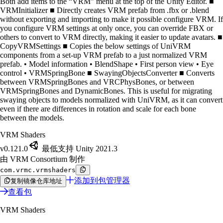
Both add items to the “VRM” menu at the top of the Unity Editor. ■
VRMInitializer ■ Directly creates VRM prefab from .fbx or .blend
without exporting and importing to make it possible configure VRM. If
you configure VRM settings at only once, you can override FBX or
others to convert to VRM directly, making it easier to update avatars. ■
CopyVRMSettings ■ Copies the below settings of UniVRM
components from a set-up VRM prefab to a just normalized VRM
prefab. • Model information • BlendShape • First person view • Eye
control • VRMSpringBone ■ SwayingObjectsConverter ■ Converts
between VRMSpringBones and VRCPhysBones, or between
VRMSpringBones and DynamicBones. This is useful for migrating
swaying objects to models normalized with UniVRM, as it can convert
even if there are differences in rotation and scale for each bone
between the models.
VRM Shaders
v0.121.0
最低支持 Unity 2021.3
由 VRM Consortium 制作
com.vrmc.vrmshaders
添加到包管理器
复制镜像仓库地址
查看包
VRM Shaders