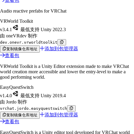
查看包
Audio reactive prefabs for VRChat
VRWorld Toolkit
v3.4.1
最低支持 Unity 2022.3
由 oneVRdev 制作
dev.onevr.vrworldtoolkit
添加到包管理器
复制镜像仓库地址
查看包
VRWorld Toolkit is a Unity Editor extension made to make VRChat
world creation more accessible and lower the entry-level to make a
good performing world.
EasyQuestSwitch
v1.4.0
最低支持 Unity 2019.4
由 Jordo 制作
vrchat.jordo.easyquestswitch
添加到包管理器
复制镜像仓库地址
查看包
EasyQuestSwitch is a Unity editor tool developed for VRChat world