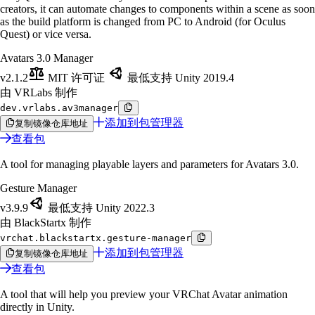
creators, it can automate changes to components within a scene as soon
as the build platform is changed from PC to Android (for Oculus
Quest) or vice versa.
Avatars 3.0 Manager
v2.1.2
MIT 许可证
最低支持 Unity 2019.4
由 VRLabs 制作
dev.vrlabs.av3manager
添加到包管理器
复制镜像仓库地址
查看包
A tool for managing playable layers and parameters for Avatars 3.0.
Gesture Manager
v3.9.9
最低支持 Unity 2022.3
由 BlackStartx 制作
vrchat.blackstartx.gesture-manager
添加到包管理器
复制镜像仓库地址
查看包
A tool that will help you preview your VRChat Avatar animation
directly in Unity.