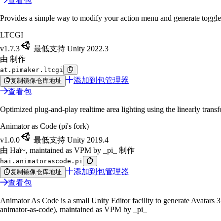
查看包
Provides a simple way to modify your action menu and generate toggle
LTCGI
v1.7.3
最低支持 Unity 2022.3
由 制作
at.pimaker.ltcgi
添加到包管理器
复制镜像仓库地址
查看包
Optimized plug-and-play realtime area lighting using the linearly tran
Animator as Code (pi's fork)
v1.0.0
最低支持 Unity 2019.4
由 Haï~, maintained as VPM by _pi_ 制作
hai.animatorascode.pi
添加到包管理器
复制镜像仓库地址
查看包
Animator As Code is a small Unity Editor facility to generate Avatars 3
animator-as-code), maintained as VPM by _pi_