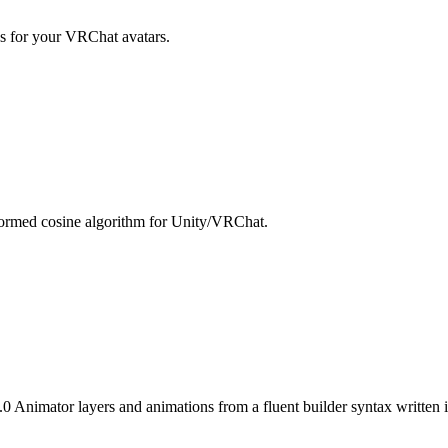
s for your VRChat avatars.
sformed cosine algorithm for Unity/VRChat.
.0 Animator layers and animations from a fluent builder syntax written 