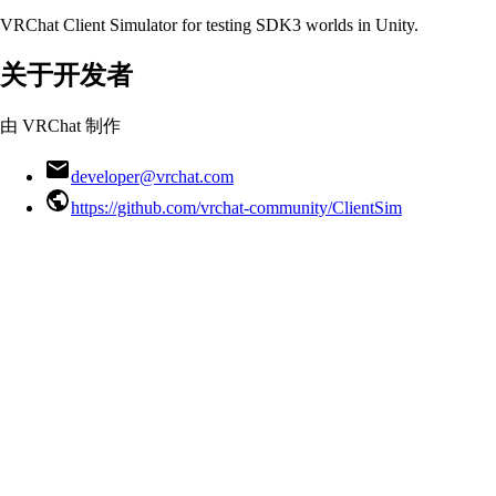
VRChat Client Simulator for testing SDK3 worlds in Unity.
关于开发者
由 VRChat 制作
developer@vrchat.com
https://github.com/vrchat-community/ClientSim